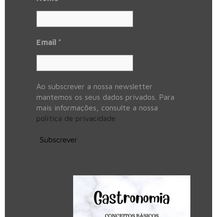
Email
*
Ao subscrever a nossa newsletter
mantemos os seus dados privados. Para
mais informações, consulte a nossa
política de privacidade