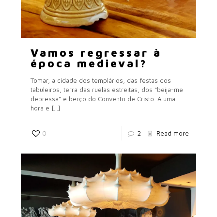
Vamos regressar à
época medieval?
Tomar, a cidade dos templários, das festas dos
tabuleiros, terra das ruelas estreitas, dos “beija-me
depressa” e berço do Convento de Cristo. A uma
hora e
[…]
0
2
Read more