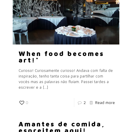
When food becomes
art!*
Curioso! Curiosamente curioso! Andava com falta de
inspiração, tenho tanta coisa para partilhar com
vocês mas as palavras não fluíam. Passei tardes a
escrever e a
[…]
0
2
Read more
Amantes de comida,
espreitem aqui!