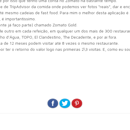
e é por isso que tenho uma conta no Zomato há bastante tempo.
 de TripAdvisor da comida onde podemos ver fotos “reais”, dar e enc
u até mesmo cadeias de fast food. Para mim o melhor desta aplicação
 é importantíssimo.
nte já faço parte) chamado Zomato Gold.
e outro em cada refeição, em qualquer um dos mais de 300 restauran
o d’Água, TOPO, El Clandestino, The Decadente, e por aí fora.
 na de 12 meses podem visitar até 8 vezes o mesmo restaurante.
r ter o retorno do valor logo nas primeiras 2\3 visitas. E, como eu 