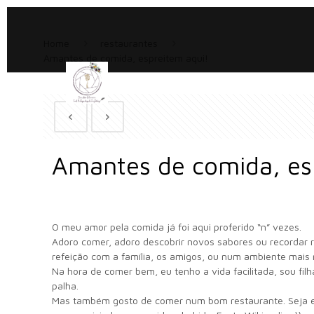
Home
restaurantes
Amantes de comida, espreitem aqui!
Amantes de comida, es
O meu amor pela comida já foi aqui proferido “n” vezes.
Adoro comer, adoro descobrir novos sabores ou recordar re
refeição com a família, os amigos, ou num ambiente mais
Na hora de comer bem, eu tenho a vida facilitada, sou fi
palha.
Mas também gosto de comer num bom restaurante. Seja e