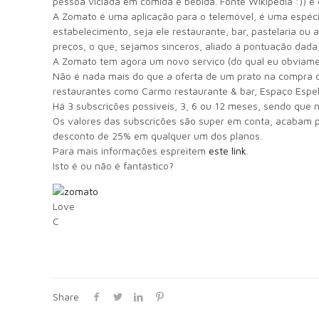
pessoa viciada em comida e bebida. Fonte Wikipedia :)) 
A Zomato é uma aplicação para o telemóvel, é uma espécie
estabelecimento, seja ele restaurante, bar, pastelaria o
preços, o que, sejamos sinceros, aliado à pontuação dada,
A Zomato tem agora um novo serviço (do qual eu obviame
Não é nada mais do que a oferta de um prato na compra d
restaurantes como Carmo restaurante & bar, Espaço Espelh
Há 3 subscrições possíveis, 3, 6 ou 12 meses, sendo que
Os valores das subscrições são super em conta, acabam po
desconto de 25% em qualquer um dos planos.
Para mais informações espreitem
este link
.
Isto é ou não é fantástico?
Love
C
Share