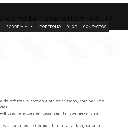
e comida, espreitem aqui!
O
SOBRE MIM
PORTFOLIO
BLOG
CONTACTOS
a da refeição. A comida junta as pessoas, partilhar uma
vida.
aravilhosas refeições em casa, sem ter que mexer uma
mesmo uma foodie (termo informal para designar uma