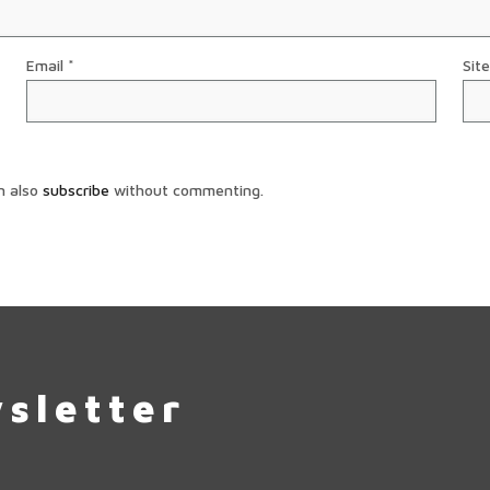
Email
*
Site
n also
subscribe
without commenting.
sletter