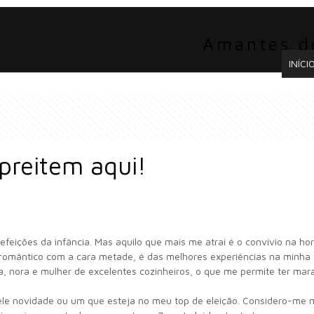
Amantes d
INÍCI
preitem aqui!
feições da infância. Mas aquilo que mais me atrai é o convívio na hor
 romântico com a cara metade, é das melhores experiências na minha 
lha, nora e mulher de excelentes cozinheiros, o que me permite ter m
le novidade ou um que esteja no meu top de eleição. Considero-me 