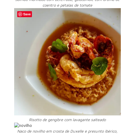
coentro e pétalas de tomate
Save
Risotto de gengibre com lavagante salteado
Naco de novilho em crosta de Duxelle e presunto ibérico,