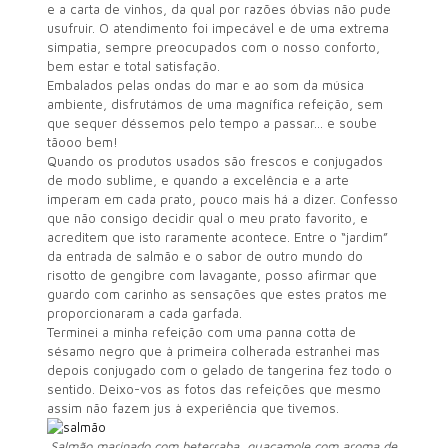
e a carta de vinhos, da qual por razões óbvias não pude
usufruir. O atendimento foi impecável e de uma extrema
simpatia, sempre preocupados com o nosso conforto,
bem estar e total satisfação.
Embalados pelas ondas do mar e ao som da música
ambiente, disfrutámos de uma magnífica refeição, sem
que sequer déssemos pelo tempo a passar… e soube
tãooo bem!
Quando os produtos usados são frescos e conjugados
de modo sublime, e quando a excelência e a arte
imperam em cada prato, pouco mais há a dizer. Confesso
que não consigo decidir qual o meu prato favorito, e
acreditem que isto raramente acontece. Entre o “jardim”
da entrada de salmão e o sabor de outro mundo do
risotto de gengibre com lavagante, posso afirmar que
guardo com carinho as sensações que estes pratos me
proporcionaram a cada garfada.
Terminei a minha refeição com uma panna cotta de
sésamo negro que à primeira colherada estranhei mas
depois conjugado com o gelado de tangerina fez todo o
sentido. Deixo-vos as fotos das refeições que mesmo
assim não fazem jus à experiência que tivemos.
Salmão marinado com beterraba, guacamole com aroma de