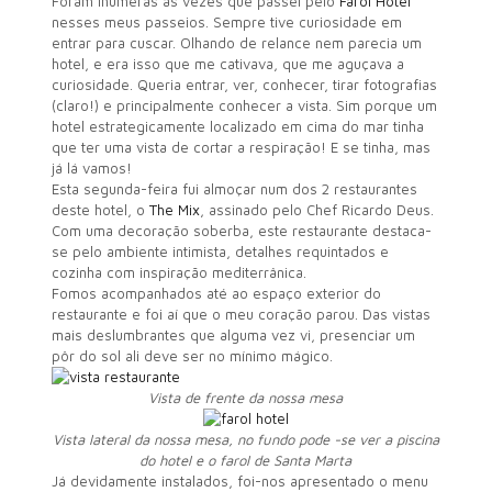
Foram inúmeras as vezes que passei pelo
Farol Hotel
nesses meus passeios. Sempre tive curiosidade em
entrar para cuscar. Olhando de relance nem parecia um
hotel, e era isso que me cativava, que me aguçava a
curiosidade. Queria entrar, ver, conhecer, tirar fotografias
(claro!) e principalmente conhecer a vista. Sim porque um
hotel estrategicamente localizado em cima do mar tinha
que ter uma vista de cortar a respiração! E se tinha, mas
já lá vamos!
Esta segunda-feira fui almoçar num dos 2 restaurantes
deste hotel, o
The Mix
, assinado pelo Chef Ricardo Deus.
Com uma decoração soberba, este restaurante destaca-
se pelo ambiente intimista, detalhes requintados e
cozinha com inspiração mediterrânica.
Fomos acompanhados até ao espaço exterior do
restaurante e foi aí que o meu coração parou. Das vistas
mais deslumbrantes que alguma vez vi, presenciar um
pôr do sol ali deve ser no mínimo mágico.
Vista de frente da nossa mesa
Vista lateral da nossa mesa, no fundo pode -se ver a piscina
do hotel e o farol de Santa Marta
Já devidamente instalados, foi-nos apresentado o menu