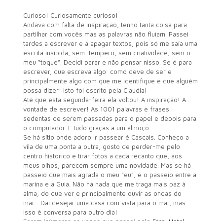
Curioso! Curiosamente curioso!
Andava com falta de inspiração, tenho tanta coisa para
partilhar com vocês mas as palavras não fluíam. Passei
tardes a escrever e a apagar textos, pois só me saía uma
escrita insípida, sem tempero, sem criatividade, sem o
meu “toque”. Decidi parar e não pensar nisso. Se é para
escrever, que escreva algo como deve de ser e
principalmente algo com que me identifique e que alguém
possa dizer: isto foi escrito pela Claudia!
Até que esta segunda-feira ela voltou! A inspiração! A
vontade de escrever! As 1001 palavras e frases
sedentas de serem passadas para o papel e depois para
o computador. E tudo graças a um almoço.
Se há sítio onde adoro ir passear é Cascais. Conheço a
vila de uma ponta a outra, gosto de perder-me pelo
centro histórico e tirar fotos a cada recanto que, aos
meus olhos, parecem sempre uma novidade. Mas se há
passeio que mais agrada o meu “eu”, é o passeio entre a
marina e a Guia. Não há nada que me traga mais paz à
alma, do que ver e principalmente ouvir as ondas do
mar… Daí desejar uma casa com vista para o mar, mas
isso é conversa para outro dia!