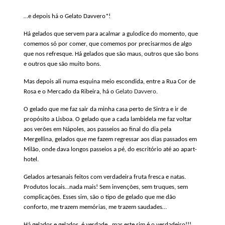
…e depois há o Gelato Davvero*!
Há gelados que servem para acalmar a gulodice do momento, que
comemos só por comer, que comemos por precisarmos de algo
que nos refresque. Há gelados que são maus, outros que são bons
e outros que são muito bons.
Mas depois ali numa esquina meio escondida, entre a Rua Cor de
Rosa e o Mercado da Ribeira, há o
Gelato Davvero
.
O gelado que me faz sair da minha casa perto de Sintra e ir de
propósito a Lisboa. O gelado que a cada lambidela me faz voltar
aos verões em Nápoles, aos passeios ao final do dia pela
Mergellina, gelados que me fazem regressar aos dias passados em
Milão, onde dava longos passeios a pé, do escritório até ao apart-
hotel.
Gelados artesanais feitos com verdadeira fruta fresca e natas.
Produtos locais…nada mais! Sem invenções, sem truques, sem
complicações. Esses sim, são o tipo de gelado que me dão
conforto, me trazem memórias, me trazem saudades…
Há gelados e gelados, é verdade…mas este sim é o verdadeiro!!!