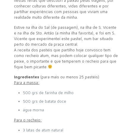
nestas férias que descobri a paixão pelas viagens, por
conhecer culturas diferentes, vidas diferentes e por
partilhar experiências com pessoas que viviam uma
realidade muito diferente da minha.
Estive na ilha do Sal (de passagem), na ilha de S. Vicente
e na ilha de Sto. Antão (a minha ilha favorita), e foi em S.
Vicente que experimentei este pastel, num bar situado
perto do mercado da praça central.
A receita dos pastéis que partilho hoje convosco tem
como recheio atum, mas podem colocar qualquer tipo de
peixe, o importante é que temperem o recheio para que
fique bem picante
Ingredientes
(para mais ou menos 25 pastéis)
Para a massa:
500 grs de farinha de milho
500 grs de batata doce
àgua morna
Para o recheio:
3 latas de atum natural