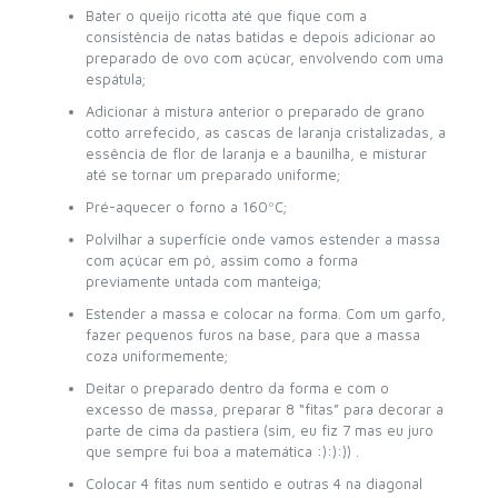
Bater o queijo ricotta até que fique com a
consistência de natas batidas e depois adicionar ao
preparado de ovo com açúcar, envolvendo com uma
espátula;
Adicionar à mistura anterior o preparado de grano
cotto arrefecido, as cascas de laranja cristalizadas, a
essência de flor de laranja e a baunilha, e misturar
até se tornar um preparado uniforme;
Pré-aquecer o forno a 160ºC;
Polvilhar a superfície onde vamos estender a massa
com açúcar em pó, assim como a forma
previamente untada com manteiga;
Estender a massa e colocar na forma. Com um garfo,
fazer pequenos furos na base, para que a massa
coza uniformemente;
Deitar o preparado dentro da forma e com o
excesso de massa, preparar 8 “fitas” para decorar a
parte de cima da pastiera (sim, eu fiz 7 mas eu juro
que sempre fui boa a matemática :):):)) .
Colocar 4 fitas num sentido e outras 4 na diagonal