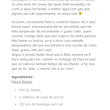
vir uma série de coisas das quais tinha saudades, tal
como a água Ferrarelle, a melhor água com gás que
alguma vez irão experimentar na vossa vida
Ora bem, encomenda feita e recebida depois de 6 dias!
Estava super entusiasmada até ter percebido que me
tinha esquecido de encomendar o grano cotto…quem
convive comigo sabe que isso é típico da minha pessoa.
Não baixei os braços, eu e a doce cara-metade
pesquisámos até que encontrámos uma receita de como
fazer grano cotto em casa.
Segue a receita deste doce que é feito sempre na 6ª
feira santa para ser comido no domingo da Páscoa para
que os sabores tenham tempo de se infundir…e foi isso
que eu fiz, aliás…o marido fez e eu comi!
Ingredientes:
Para a massa:
300 gr farinha;
2 colheres de sopa de açúcar;
150 grs de manteiga sem sal;