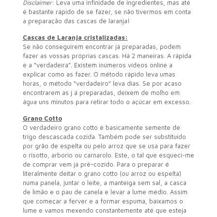
Disclaimer:
Leva uma infinidade de ingredientes, mas até
é bastante rápido de se fazer, se não tivermos em conta
a preparação das cascas de laranja!
Cascas de Laranja cristalizadas:
Se não conseguirem encontrar já preparadas, podem
fazer as vossas próprias cascas. Há 2 maneiras. A rápida
e a “verdadeira”. Existem inúmeros vídeos online a
explicar como as fazer. O método rápido leva umas
horas, o método “verdadeiro” leva dias. Se por acaso
encontrarem as j á preparadas, deixem de molho em
água uns minutos para retirar todo o açúcar em excesso.
Grano Cotto
O verdadeiro grano cotto é basicamente semente de
trigo descascada cozida. Também pode ser substituído
por grão de espelta ou pelo arroz que se usa para fazer
o risotto, arborio ou carnarolo. Este, o tal que esqueci-me
de comprar vem já pré-cozido. Para o preparar é
literalmente deitar o grano cotto (ou arroz ou espelta)
numa panela, juntar o leite, a manteiga sem sal, a casca
de limão e o pau de canela e levar a lume médio. Assim
que começar a ferver e a formar espuma, baixamos o
lume e vamos mexendo constantemente até que esteja