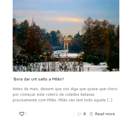
‘Bora dar um salto a Milão?
Antes de mais, deixem que vos diga que quase que choro
por começar este roteiro de cidades italianas
precisamente com Milão. Milão não tem todo aquele
[…]
1
8
Read more