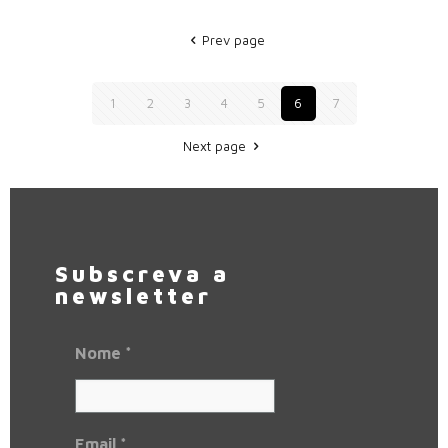
Prev page
1
2
3
4
5
6
7
Next page
Subscreva a
newsletter
Nome
*
Email
*