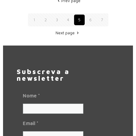
Prev page
1
2
3
4
5
6
7
Next page
Subscreva a
newsletter
Nome
*
Email
*