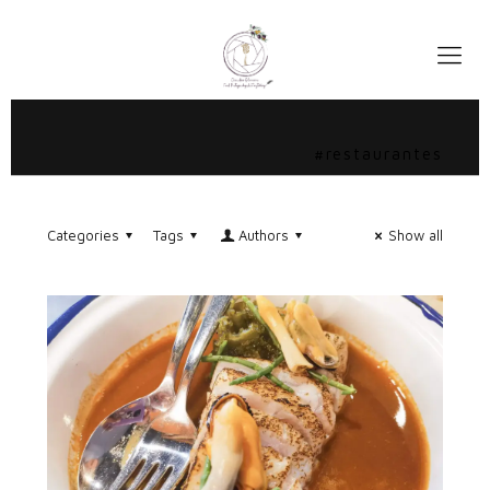
#restaurantes
Categories
Tags
Authors
Show all