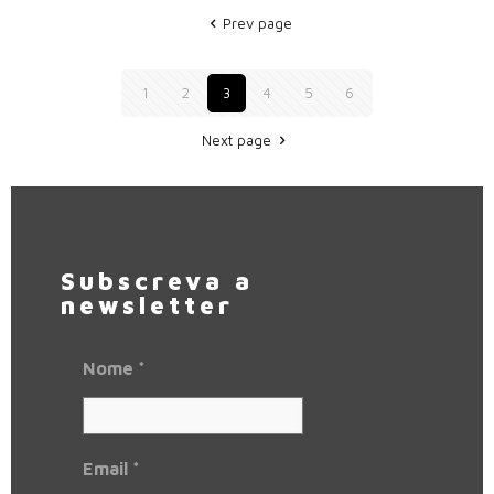
Prev page
1
2
3
4
5
6
Next page
Subscreva a
newsletter
Nome
*
Email
*